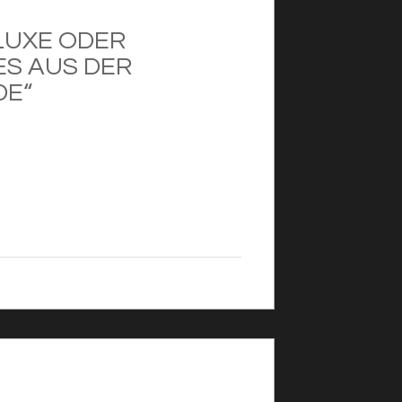
LUXE ODER
ES AUS DER
DE“