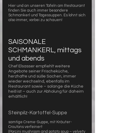
Hier und an unseren Tafeln am Restaurant
finden Sie auch immer besondere
Schmankerl und Tagessuppen. Es lohnt sich
SAISONALE
SCHMANKERL, mittags
und abends
Chef Elsasser empfiehlt weitere
Angebote seiner Frischeküche,
herzhafte und süße Sachen, immer
wieder wechselnd, ebenfalls im
Restaurant sowie – solange die Küche
heiß ist – auch zur Abholung für daheim
erhältlich!
Steinpilz-Kartoffel-Suppe
samtige Creme-Suppe, mit Kräuter-
Croutons verfeinert
(Porcini mushroom and potato soup – velvety