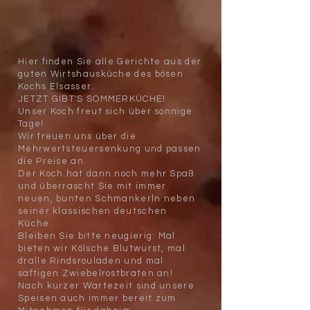
Hier finden Sie alle Gerichte aus der
guten Wirtshausküche des bösen
Kochs Elsasser.
JETZT GIBT'S SOMMERKÜCHE!
Unser Koch freut sich über sonnige
Tage!
Wir freuen uns über die
Mehrwertsteuersenkung und passen
die Preise an.
Der Koch hat dann noch mehr Spaß
und überrascht Sie mit immer
neuen, bunten Schmankerln neben
seiner klassischen deutschen
Küche.
Bleiben Sie bitte neugierig: Mal
bieten wir Kölsche Blutwurst, mal
dralle Rindsrouladen und mal
saftigen Zwiebelrostbraten an!
Nach kurzer Wartezeit sind unsere
Speisen auch immer bereit zum