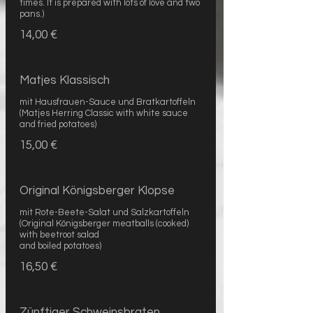
times. It is prepared with lots of love and two
pans.)
14,00 €
Matjes Klassisch
mit Hausfrauen-Sauce und Bratkartoffeln
(Matjes Herring Classic with white sauce
and fried potatoes)
15,00 €
Original Königsberger Klopse
mit Rote-Beete-Salat und Salzkartoffeln
(Original Königsberger meatballs (cooked)
with beetroot salad
and boiled potatoes)
16,50 €
Zünftiger Schweinsbraten,