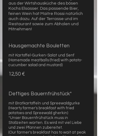
aus der Wirtshausküche des bösen
Kochs Elsasser. Das passende Bier,
feinen Wein hat Maitre Rossi natürlich
auch dazu. Auf der Terrasse und im
Restaurant sowie zum Abholen und
Mitnehmen!
Hausgemachte Bouletten
mit Kartoffel-Gurken-Salat und Senf
(Homemade meatballs (fried) with potato-
cucumber salad and mustard)
12,50 €
Deftiges Bauernfrühstück*
mit Bratkartoffeln und Spreewaldgurke
(Hearty farmer's breakfast with fried
potatoes and Spreewald gherkin)
*Unser Bauernfrühstück muss in
Stoßzeiten warten. Es wird mit viel Liebe
und zwei Pfannen zubereitet.
(Our farmer's breakfast has to wait at peak