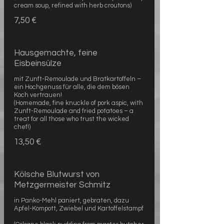
cream soup, refined with herb croutons)
7,50 €
Hausgemachte, feine
Eisbeinsülze
mit Zunft-Remoulade und Bratkartoffeln –
ein Hochgenuss für alle, die dem bösen
Koch vertrauen!
(Homemade, fine knuckle of pork aspic, with
Zunft-Remoulade and fried potatoes – a
treat for all those who trust the wicked
chef!)
13,50 €
Kölsche Blutwurst von
Metzgermeister Schmitz
in Panko-Mehl paniert, gebraten, dazu
Apfel-Kompott, Zwiebel und Kartoffelstampf