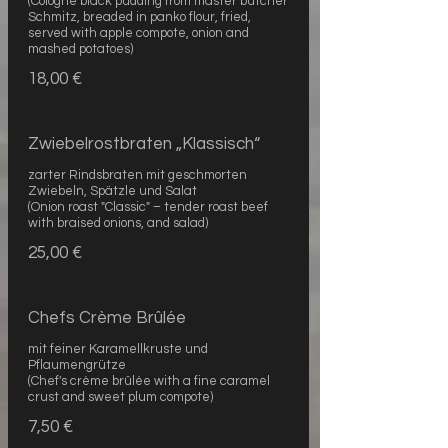
(Cologne black pudding from master butcher
Schmitz, breaded in panko flour, fried,
served with apple compote, onion and
mashed potatoes)
18,00 €
Zwiebelrostbraten „Klassisch“
zarter Rindsbraten mit geschmorten
Zwiebeln, Spätzle und Salat
(Onion roast "Classic" – tender roast beef
with braised onions, and salad)
25,00 €
Chefs Crème Brûlée
mit feiner Karamellkruste und
Pflaumengrütze
(Chef's crème brûlée with a fine caramel
crust and sweet plum compote)
7,50 €