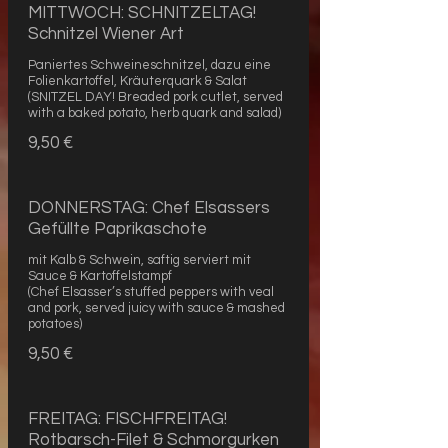
MITTWOCH: SCHNITZELTAG!
Schnitzel Wiener Art
Paniertes Schweineschnitzel, dazu eine
Folienkartoffel, Kräuterquark & Salat
(SNITZEL DAY! Breaded pork cutlet, served
with a baked potato, herb quark and salad)
9,50 €
DONNERSTAG: Chef Elsassers
Gefüllte Paprikaschote
mit Kalb & Schwein, saftig serviert mit
Sauce & Kartoffelstampf
(Chef Elsasser’s stuffed peppers with veal
and pork, served juicy with sauce & mashed
potatoes)
9,50 €
FREITAG: FISCHFREITAG!
Rotbarsch-Filet & Schmorgurken