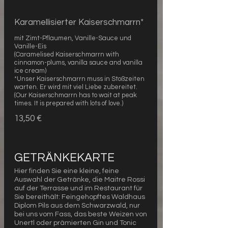
Karamellisierter Kaiserschmarrn*
mit Zimt-Pflaumen, Vanille-Sauce und
Vanille-Eis
(Caramelised Kaiserschmarrn with
cinnamon-plums, vanilla sauce and vanilla
ice cream)
*Unser Kaiserschmarrn muss in Stoßzeiten
warten. Er wird mit viel Liebe zubereitet.
(Our Kaiserschmarrn has to wait at peak
times. It is prepared with lots of love.)
13,50 €
GETRÄNKEKARTE
Hier finden Sie eine kleine, feine
Auswahl der Getränke, die Maitre Rossi
auf der Terrasse und im Restaurant für
Sie bereithält: Feingehopftes Waldhaus
Diplom Pils aus dem Schwarzwald, nur
bei uns vom Fass, das beste Weizen von
Unertl oder prämierten Gin und Tonic