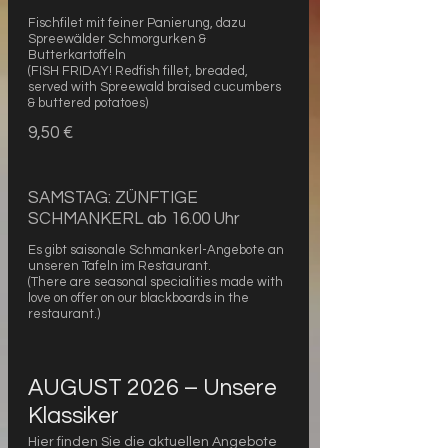
Fischfilet mit feiner Panierung, dazu
Spreewälder Schmorgurken &
Butterkartoffeln
(FISH FRIDAY! Redfish fillet, breaded,
served with Spreewald braised cucumbers
& buttered potatoes)
9,50 €
SAMSTAG: ZÜNFTIGE
SCHMANKERL ab 16.00 Uhr
Es gibt saisonale Schmankerl-Angebote an
unseren Tafeln im Restaurant.
(There are seasonal specialities made with
love on offer on our blackboards in the
restaurant.)
AUGUST 2026 – Unsere
Klassiker
Hier finden Sie die aktuellen Angebote