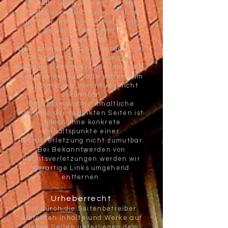
Gewähr übernehmen. Für die
Inhalte der verlinkten Seiten ist
stets der jeweilige Anbieter oder
Betreiber der Seiten
verantwortlich.
Die verlinkten Seiten wurden zum
Zeitpunkt der Verlinkung auf
mögliche Rechtsverstöße überprüft.
Rechtswidrige Inhalte waren zum
Zeitpunkt der Verlinkung nicht
erkennbar.
Eine permanente inhaltliche
Kontrolle der verlinkten Seiten ist
jedoch ohne konkrete
Anhaltspunkte einer
Rechtsverletzung nicht zumutbar.
Bei Bekanntwerden von
Rechtsverletzungen werden wir
derartige Links umgehend
entfernen.
Urheberrecht
Die durch die Seitenbetreiber
erstellten Inhalte und Werke auf
diesen Seiten unterliegen dem