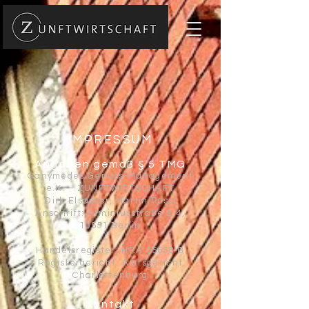
IMPRESSUM
Angaben gemäß § 5 TMG
Ganymedes Genuss-Management
e.K. – ZUNFTWIRTSCHAFT
Dirk Elsasser, Martin Rossi
Anschrift: Arminiusstraße 2-4,
10551 Berlin​
Handelsregister: HRA 55658 B
Registergericht: Amtsgericht
Charlottenburg
Kontakt