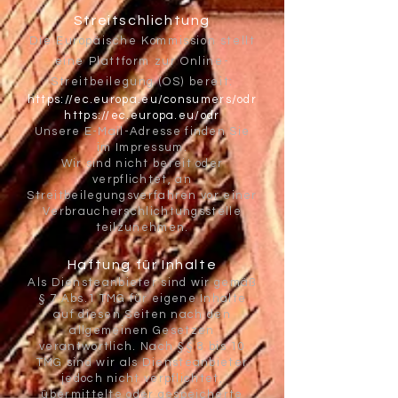
Streitschlichtung
Die Europäische Kommission stellt
eine Plattform zur Online-
Streitbeilegung (OS) bereit:
https://ec.europa.eu/consumers/odr
https://ec.europa.eu/odr
Unsere E-Mail-Adresse finden Sie
im Impressum.
Wir sind nicht bereit oder
verpflichtet, an
Streitbeilegungsverfahren vor einer
Verbraucherschlichtungsstelle
teilzunehmen.
Haftung für Inhalte
Als Diensteanbieter sind wir gemäß
§ 7 Abs.1 TMG für eigene Inhalte
auf diesen Seiten nach den
allgemeinen Gesetzen
verantwortlich. Nach §§ 8 bis 10
TMG sind wir als Diensteanbieter
jedoch nicht verpflichtet,
übermittelte oder gespeicherte