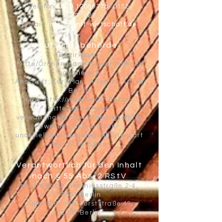
Telefon:
030 12089778
,
0152
22691027
E-Mail:
info@zunft-wirtschaft.de
Aufsichtsbehörde
Bezirksamt
Mitte/Ordnungsamt/Gewerbeangel
egenheiten
Anschrift: Karl-Marx-Allee 31, 10178
Berlin
Link:
http://www.berlin.de/ba-
mitte/politik-und-
verwaltung/aemter/ordnungsamt/g
ewerbe-gaststaetten-
undspielhallenangelegenheiten/art
ikel.243918.php
Verantwortlich für den Inhalt
nach § 55 Abs. 2 RStV
Martin Rossi
, Arminiusstraße 2-4,
10551 Berlin
Juliane Fuchs,
Forststraße 49,
12163 Berlin