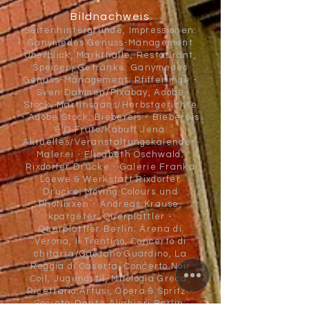
Bildnachweis
Seitenhintergründe, Impressionen:
Ganymedes Genuss-Management
Überblick, Markthalle, Restaurant,
Speisen, Getränke: Ganymedes
Genuss-Management; Pfifferlinge -
Sven Dahmen/Pixabay, Adobe
Stock; Martinsgans/Herbstgerichte
- Adobe Stock; Biebereis - Biebereis
& O Fruto/Kabuff Jena
Aktuelles/Veranstaltungskalender:
Malerei - Elisabeth Oschwald;
Rixdorfer Drucke - Galerie Franka
Loewe & Werkstatt Rixdorfer
Drucke; Moving Colours und
PhöNixxen - Andreas Krause,
kpargeter; Querplattler -
Querplattler Berlin; Arena di
Verona, Il Trentino, Concerto di
chitarra/Gaetano Guardino, La
Reggia di Caserta, Concerto Noir
Coil, Jugendstil, Mitologia Greca,
Ricettario Artusi, Opera & Spritz -
Società Dante Alighieri Berlin;