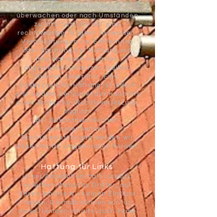
fremde Informationen zu
überwachen oder nach Umständen
zu forschen, die auf eine
rechtswidrige Tätigkeit hinweisen.
Verpflichtungen zur Entfernung
oder Sperrung der Nutzung von
Informationen nach den
allgemeinen Gesetzen bleiben
hiervon unberührt. Eine
diesbezügliche Haftung ist jedoch
erst ab dem Zeitpunkt der Kenntnis
einer konkreten Rechtsverletzung
möglich.
Bei Bekanntwerden von
entsprechenden
Rechtsverletzungen werden wir
diese Inhalte umgehend entfernen.
Haftung für Links
Unser Angebot enthält Links zu
externen Websites Dritter, auf
deren Inhalte wir keinen Einfluss
haben. Deshalb können wir für
diese fremden Inhalte auch keine