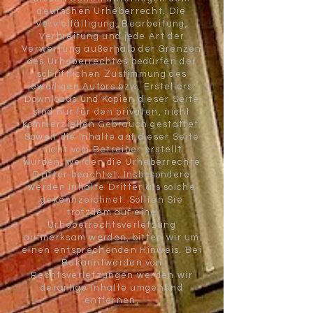
deutschen Urheberrecht. Die
Vervielfältigung, Bearbeitung,
Verbreitung und jede Art der
Verwertung außerhalb der Grenzen
des Urheberrechtes bedürfen der
schriftlichen Zustimmung des
jeweiligen Autors bzw. Erstellers.
Downloads und Kopien dieser Seite
sind nur für den privaten, nicht
kommerziellen Gebrauch gestattet.
Soweit die Inhalte auf dieser Seite
nicht vom Betreiber erstellt
wurden, werden die Urheberrechte
Dritter beachtet. Insbesondere
werden Inhalte Dritter als solche
gekennzeichnet. Sollten Sie
trotzdem auf eine
Urheberrechtsverletzung
aufmerksam werden, bitten wir um
einen entsprechenden Hinweis. Bei
Bekanntwerden von
Rechtsverletzungen werden wir
derartige Inhalte umgehend
entfernen.