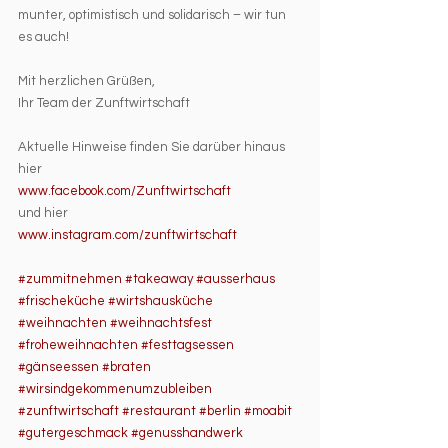
munter, optimistisch und solidarisch – wir tun 
es auch!
Mit herzlichen Grüßen,
Ihr Team der Zunftwirtschaft
Aktuelle Hinweise finden Sie darüber hinaus 
hier
www.facebook.com/Zunftwirtschaft
und hier
www.instagram.com/zunftwirtschaft
#zummitnehmen
#takeaway
#ausserhaus
#frischeküche
#wirtshausküche
#weihnachten
#weihnachtsfest
#froheweihnachten
#festtagsessen
#gänseessen
#braten
#wirsindgekommenumzubleiben
#zunftwirtschaft
#restaurant
#berlin
#moabit
#gutergeschmack
#genusshandwerk