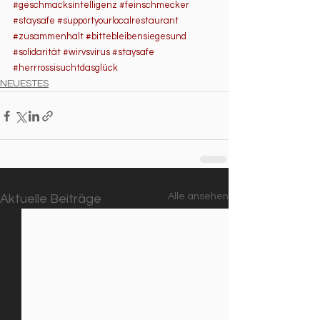
#geschmacksintelligenz
#feinschmecker
#staysafe
#supportyourlocalrestaurant
#zusammenhalt
#bittebleibensiegesund
#solidarität
#wirvsvirus
#staysafe
#herrrossisuchtdasglück
NEUESTES
Alle ansehen
Aktuelle Beiträge