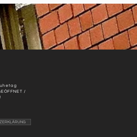
r
Ruhetag
GEÖFFNET /
!
ZERKLÄRUNG