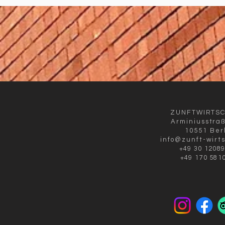
ZUNFTWIRTS
Arminiusstra
10551 Ber
info@zunft-wirt
+49 30 1208
+49 170 581