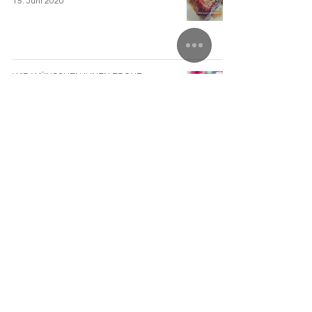
15. Juni 2020
WIR WÜNSCHEN IHNEN FROHE
PFINGSTEN!
29. Mai 2020
MOVING COLOURS - EIN LIED GEGEN
DIE STILLE!
27. Mai 2020
CHRISTI HIMMELFAHRT, VATERTAG,
HERRENTAG!