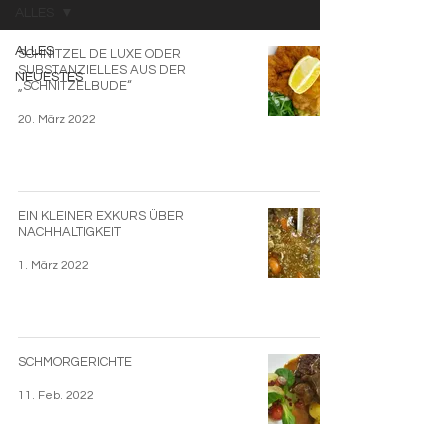
ALLES
ALLES
SCHNITZEL DE LUXE ODER
SUBSTANZIELLES AUS DER
NEUESTES
„SCHNITZELBUDE“
20. März 2022
EIN KLEINER EXKURS ÜBER
NACHHALTIGKEIT
1. März 2022
SCHMORGERICHTE
11. Feb. 2022