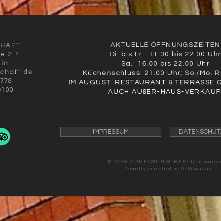
AKTUELLE ÖFFNUNGSZEITEN
CHAFT
ße 2-4
Di. bis Fr.: 11.30 bis 22.00 Uh
lin
Sa.: 16.00 bis 22.00 Uhr
schaft.de
Küchenschluss: 21.00 Uhr; So./Mo. 
9778
IM AUGUST:
RESTAURANT & TERRASSE 
0100
AUCH AUßER-HAUS-VERKAUF
IMPRESSUM
DATENSCHUT
© 2026 ZUNFTWIRTSCHAFT
Restauran
Proudly created with
Wix.com