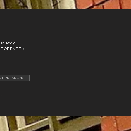
r
Ruhetag
GEÖFFNET /
!
ZERKLÄRUNG
t.