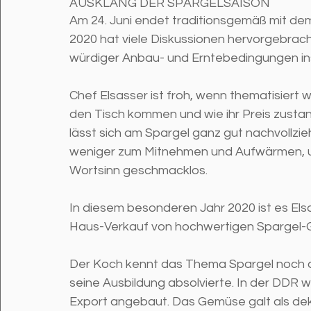
AUSKLANG DER SPARGELSAISON
Am 24. Juni endet traditionsgemäß mit dem
2020 hat viele Diskussionen hervorgebrac
würdiger Anbau- und Erntebedingungen ins
Chef Elsasser ist froh, wenn thematisiert 
den Tisch kommen und wie ihr Preis zusta
lässt sich am Spargel ganz gut nachvollzieh
weniger zum Mitnehmen und Aufwärmen, und
Wortsinn geschmacklos. 
In diesem besonderen Jahr 2020 ist es El
Haus-Verkauf von hochwertigen Spargel-G
Der Koch kennt das Thema Spargel noch a
seine Ausbildung absolvierte. In der DDR w
Export angebaut. Das Gemüse galt als dek