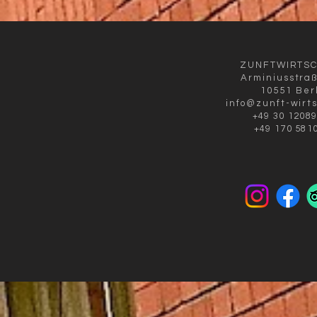
ZUNFTWIRTS
Arminiusstra
10551 Ber
info@zunft-wirt
+49 30 1208
+49 170 581