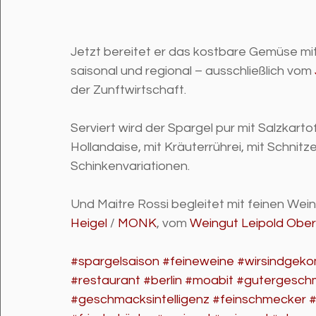
Jetzt bereitet er das kostbare Gemüse mit a
saisonal und regional – ausschließlich vom 
der Zunftwirtschaft. 
Serviert wird der Spargel pur mit Salzkart
Hollandaise, mit Kräuterrührei, mit Schnitz
Schinkenvariationen. 
Und Maitre Rossi begleitet mit feinen Wei
Heigel
 / 
MONK
, vom 
Weingut Leipold Obe
#spargelsaison
#feineweine
#wirsindgek
#restaurant
#berlin
#moabit
#gutergesch
#geschmacksintelligenz
#feinschmecker
#