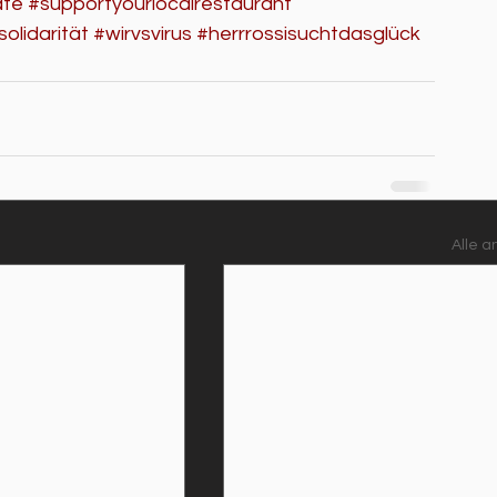
afe
#supportyourlocalrestaurant
solidarität
#wirvsvirus
#herrrossisuchtdasglück
Alle 