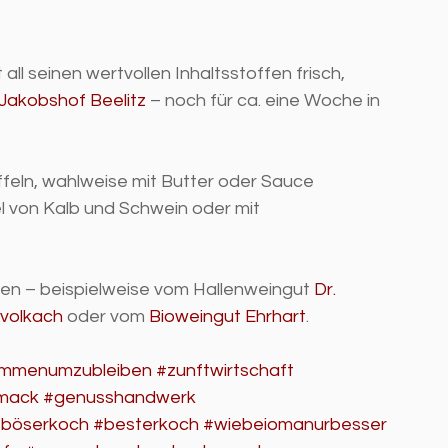
ll seinen wertvollen Inhaltsstoffen frisch, 
Jakobshof Beelitz
 – noch für ca. eine Woche in 
offeln, wahlweise mit Butter oder Sauce 
el von Kalb und Schwein oder mit 
nen – beispielweise vom Hallenweingut 
Dr. 
rvolkach
 oder vom 
Bioweingut Ehrhart
. 
ommenumzubleiben
#zunftwirtschaft
mack
#genusshandwerk
böserkoch
#besterkoch
#wiebeiomanurbesser