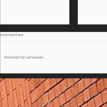
Kommentare
Kommentar verfassen...
SCHNITZEL DE LUXE ODER
EIN KLEIN
SUBSTANZIELLES AUS DER
NACHHALT
„SCHNITZELBUDE“