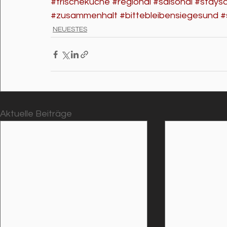
#frischeküche
#regional
#saisonal
#stays
#zusammenhalt
#bittebleibensiegesund
#
NEUESTES
Aktuelle Beiträge