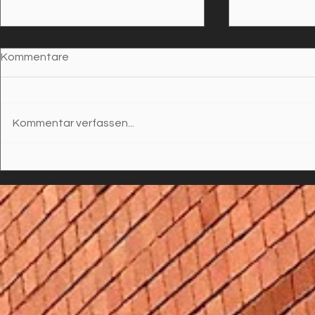
Kommentare
Kommentar verfassen...
SCHNITZEL DE LUXE ODER
EIN KLEIN
SUBSTANZIELLES AUS DER
NACHHALT
„SCHNITZELBUDE“