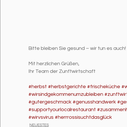
Bitte bleiben Sie gesund – wir tun es auch! 
Mit herzlichen Grüßen,
Ihr Team der Zunftwirtschaft
#herbst
#herbstgerichte
#frischeküche
#w
#wirsindgekommenumzubleiben
#zunftwir
#gutergeschmack
#genusshandwerk
#ge
#supportyourlocalrestaurant
#zusammenh
#wirvsvirus
#herrrossisuchtdasglück
NEUESTES