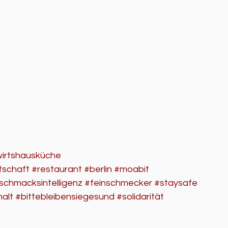
irtshausküche
tschaft
#restaurant
#berlin
#moabit
schmacksintelligenz
#feinschmecker
#staysafe
alt
#bittebleibensiegesund
#solidarität