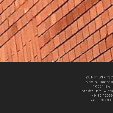
ZUNFTWIRTS
Arminiusstra
10551 Ber
info@zunft-wirt
+49 30 1208
+49 170 581