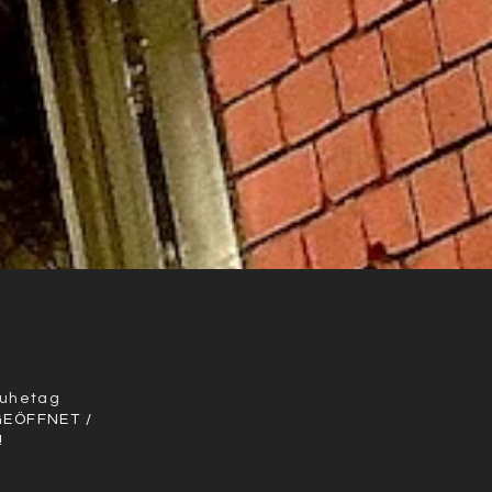
r
Ruhetag
GEÖFFNET /
!