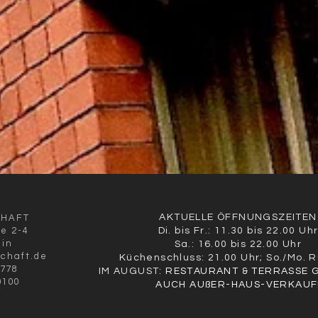
AKTUELLE ÖFFNUNGSZEITEN
CHAFT
ße 2-4
Di. bis Fr.: 11.30 bis 22.00 Uh
lin
Sa.: 16.00 bis 22.00 Uhr
schaft.de
Küchenschluss: 21.00 Uhr; So./Mo. 
9778
IM AUGUST:
RESTAURANT & TERRASSE 
0100
AUCH AUßER-HAUS-VERKAUF