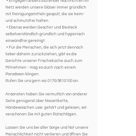
 • Entgegen anders lautender Nachrichten im 
Netz werden unsere Gläser immer gründlich 
mit Reinigungsmitteln gespült, die sie keim- 
und schmutzfrei halten. 
 • Ebenso werden Geschirr und Besteck 
selbstverständlich gründlich und hygienisch 
einwandfrei gereinigt. 
 • Für die Menschen, die sich jetzt dennoch 
lieber daheim zurückziehen, gibt es die 
Gerichte unserer Frischeküche auch zum 
Mitnehmen - mag es auch nach einem 
Paradoxon klingen. 
Rufen Sie uns gern via 0170/5810100 an. 
Ansonsten haben Sie vermutlich von anderer 
Seite genügend über Niesetikette, 
Händewaschen usw. gehört und gelesen, wir 
verschonen Sie mit guten Ratschlägen.
Lassen Sie uns bei aller Sorge und Not unsere 
Menschlichkeit nicht verlieren und öffnen Sie 