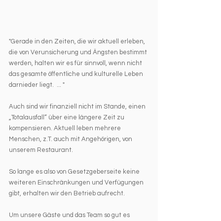
"Gerade in den Zeiten, die wir aktuell erleben, 
die von Verunsicherung und Ängsten bestimmt 
werden, halten wir es für sinnvoll, wenn nicht 
das gesamte öffentliche und kulturelle Leben 
darnieder liegt.  ... "
Auch sind wir finanziell nicht im Stande, einen 
„Totalausfall“ über eine längere Zeit zu 
kompensieren. Aktuell leben mehrere 
Menschen, z.T. auch mit Angehörigen, von 
unserem Restaurant.
So lange es also von Gesetzgeberseite keine 
weiteren Einschränkungen und Verfügungen 
gibt, erhalten wir den Betrieb aufrecht.
Um unsere Gäste und das Team so gut es 