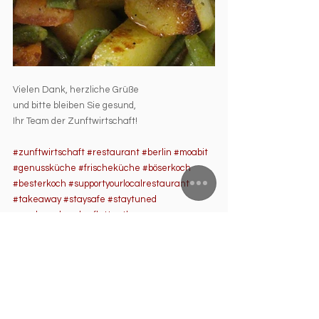
Vielen Dank, herzliche Grüße 
und bitte bleiben Sie gesund, 
Ihr Team der Zunftwirtschaft!
#zunftwirtschaft
#restaurant
#berlin
#moabit
#genussküche
#frischeküche
#böserkoch
#besterkoch
#supportyourlocalrestaurant
#takeaway
#staysafe
#staytuned
#washyourhands
#flattenthecurve
#bleibensiegesund
#herrrossisuchtdasglück