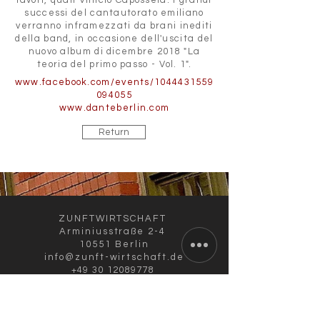
lavori, quali Vinicio Capossela. I grandi
successi del cantautorato emiliano
verranno inframezzati da brani inediti
della band, in occasione dell'uscita del
nuovo album di dicembre 2018 "La
teoria del primo passo - Vol. 1".
www.facebook.com/events/1044431559
094055
www.danteberlin.com
Return
ZUNFTWIRTSCHAFT
Arminiusstraße 2-4
10551 Berlin
info@zunft-wirtschaft.de
+49 30 12089778
+49 170 5810100