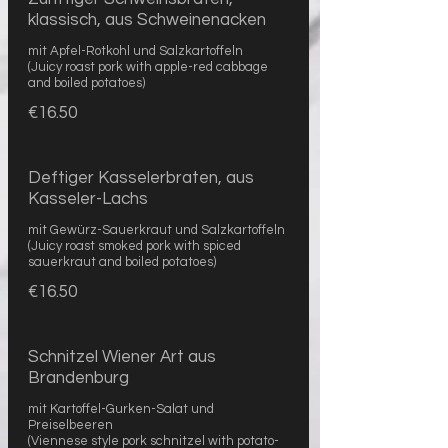
klassisch, aus Schweinenacken
mit Apfel-Rotkohl und Salzkartoffeln
(Juicy roast pork with apple-red cabbage
and boiled potatoes)
€16.50
Deftiger Kasselerbraten, aus
Kasseler-Lachs
mit Gewürz-Sauerkraut und Salzkartoffeln
(Juicy roast smoked pork with spiced
sauerkraut and boiled potatoes)
€16.50
Schnitzel Wiener Art aus
Brandenburg
mit Kartoffel-Gurken-Salat und
Preiselbeeren
(Viennese style pork schnitzel with potato-