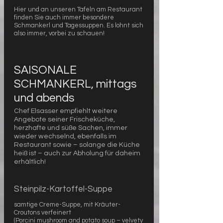
Hier und an unseren Tafeln am Restaurant
finden Sie auch immer besondere
Schmankerl und Tagessuppen. Es lohnt sich
SAISONALE
SCHMANKERL, mittags
und abends
Chef Elsasser empfiehlt weitere
Angebote seiner Frischeküche,
herzhafte und süße Sachen, immer
wieder wechselnd, ebenfalls im
Restaurant sowie – solange die Küche
heiß ist – auch zur Abholung für daheim
erhältlich!
Steinpilz-Kartoffel-Suppe
samtige Creme-Suppe, mit Kräuter-
Croutons verfeinert
(Porcini mushroom and potato soup – velvety