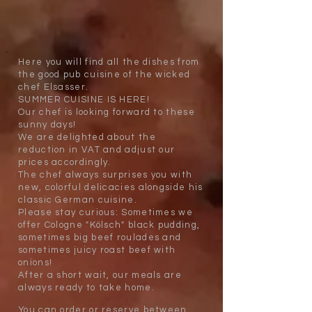
Here you will find all the dishes from
the good pub cuisine of the wicked
chef Elsasser.
SUMMER CUISINE IS HERE!
Our chef is looking forward to these
sunny days!
We are delighted about the
reduction in VAT and adjust our
prices accordingly.
The chef always surprises you with
new, colorful delicacies alongside his
classic German cuisine.
Please stay curious: Sometimes we
offer Cologne "Kölsch" black pudding,
sometimes big beef roulades and
sometimes juicy roast beef with
onions!
After a short wait, our meals are
always ready to take home.
You can order or reserve between