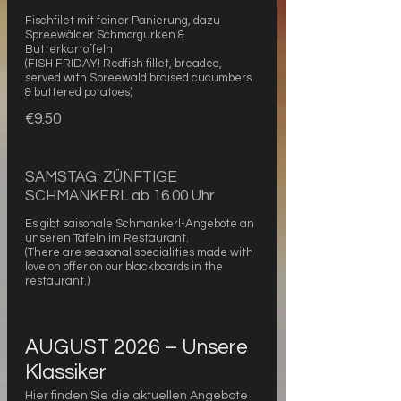
Fischfilet mit feiner Panierung, dazu
Spreewälder Schmorgurken &
Butterkartoffeln
(FISH FRIDAY! Redfish fillet, breaded,
served with Spreewald braised cucumbers
& buttered potatoes)
€9.50
SAMSTAG: ZÜNFTIGE
SCHMANKERL ab 16.00 Uhr
Es gibt saisonale Schmankerl-Angebote an
unseren Tafeln im Restaurant.
(There are seasonal specialities made with
love on offer on our blackboards in the
restaurant.)
AUGUST 2026 – Unsere
Klassiker
Hier finden Sie die aktuellen Angebote