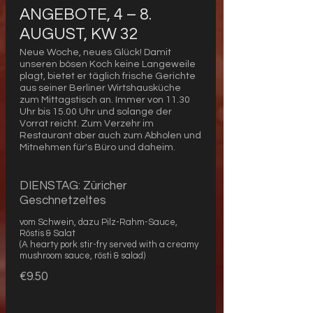
ANGEBOTE, 4 – 8.
AUGUST, KW 32
Neue Woche, neues Glück! Damit
unseren bösen Koch keine Langeweile
plagt, bietet er täglich frische Gerichte
aus seiner Berliner Wirtshausküche
zum Mittagstisch an. Immer von 11.30
Uhr bis 15.00 Uhr und solange der
Vorrat reicht. Zum Verzehr im
Restaurant aber auch zum Abholen und
Mitnehmen für's Büro und daheim.
DIENSTAG: Züricher
Geschnetzeltes
vom Schwein, dazu Pilz-Rahm-Sauce,
Röstis & Salat
(A hearty pork stir-fry served with a creamy
mushroom sauce, rösti & salad)
€9.50