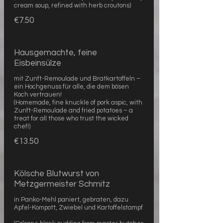
cream soup, refined with herb croutons)
€7.50
Hausgemachte, feine
Eisbeinsülze
mit Zunft-Remoulade und Bratkartoffeln –
ein Hochgenuss für alle, die dem bösen
Koch vertrauen!
(Homemade, fine knuckle of pork aspic, with
Zunft-Remoulade and fried potatoes – a
treat for all those who trust the wicked
chef!)
€13.50
Kölsche Blutwurst von
Metzgermeister Schmitz
in Panko-Mehl paniert, gebraten, dazu
Apfel-Kompott, Zwiebel und Kartoffelstampf