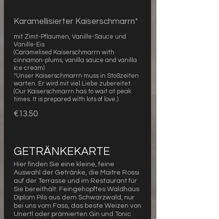
Karamellisierter Kaiserschmarrn*
mit Zimt-Pflaumen, Vanille-Sauce und
Vanille-Eis
(Caramelised Kaiserschmarrn with
cinnamon-plums, vanilla sauce and vanilla
ice cream)
*Unser Kaiserschmarrn muss in Stoßzeiten
warten. Er wird mit viel Liebe zubereitet.
(Our Kaiserschmarrn has to wait at peak
times. It is prepared with lots of love.)
€13.50
GETRÄNKEKARTE
Hier finden Sie eine kleine, feine
Auswahl der Getränke, die Maitre Rossi
auf der Terrasse und im Restaurant für
Sie bereithält: Feingehopftes Waldhaus
Diplom Pils aus dem Schwarzwald, nur
bei uns vom Fass, das beste Weizen von
Unertl oder prämierten Gin und Tonic