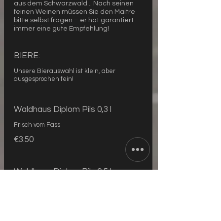
aus dem Schwarzwald... Nach seinen
feinen Weinen müssen Sie den Maitre
bitte selbst fragen – er hat garantiert
immer eine gute Empfehlung!
BIERE:
Unsere Bierauswahl ist klein, aber
ausgesprochen fein!
Waldhaus Diplom Pils 0,3 l
Frisch vom Fass
€3.50
Waldhaus Diplom Pils 0,5 l
Frisch vom Fass
€5.00