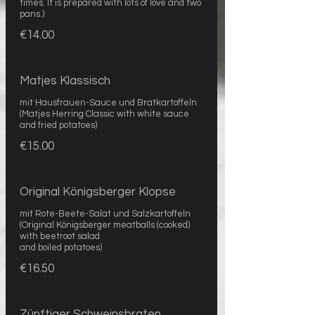
times. It is prepared with lots of love and two
pans.)
€14.00
Matjes Klassisch
mit Hausfrauen-Sauce und Bratkartoffeln
(Matjes Herring Classic with white sauce
and fried potatoes)
€15.00
Original Königsberger Klopse
mit Rote-Beete-Salat und Salzkartoffeln
(Original Königsberger meatballs (cooked)
with beetroot salad
and boiled potatoes)
€16.50
Zünftiger Schweinsbraten,