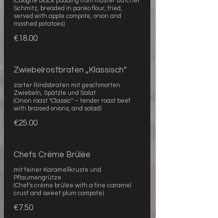
(Cologne black pudding from master butcher
Schmitz, breaded in panko flour, fried,
served with apple compote, onion and
mashed potatoes)
€18.00
Zwiebelrostbraten „Klassisch“
zarter Rindsbraten mit geschmorten
Zwiebeln, Spätzle und Salat
(Onion roast "Classic" – tender roast beef
with braised onions, and salad)
€25.00
Chefs Crème Brûlée
mit feiner Karamellkruste und
Pflaumengrütze
(Chef's crème brûlée with a fine caramel
crust and sweet plum compote)
€7.50