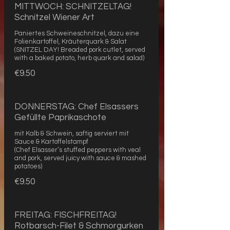
MITTWOCH: SCHNITZELTAG!
Schnitzel Wiener Art
Paniertes Schweineschnitzel, dazu eine
Folienkartoffel, Kräuterquark & Salat
(SNITZEL DAY! Breaded pork cutlet, served
with a baked potato, herb quark and salad)
€9.50
DONNERSTAG: Chef Elsassers
Gefüllte Paprikaschote
mit Kalb & Schwein, saftig serviert mit
Sauce & Kartoffelstampf
(Chef Elsasser’s stuffed peppers with veal
and pork, served juicy with sauce & mashed
potatoes)
€9.50
FREITAG: FISCHFREITAG!
Rotbarsch-Filet & Schmorgurken