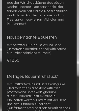
aus der Wirtshausküche des bösen
Kochs Elsasser. Das passende Bier,
feinen Wein hat Maitre Rossi natürlich
auch dazu. Auf der Terrasse und im
Restaurant sowie zum Abholen und
Mitnehmen!
Hausgemachte Bouletten
mit Kartoffel-Gurken-Salat und Senf
(Homemade meatballs (fried) with potato-
cucumber salad and mustard)
€12.50
Deftiges Bauernfrühstück*
mit Bratkartoffeln und Spreewaldgurke
(Hearty farmer's breakfast with fried
potatoes and Spreewald gherkin)
*Unser Bauernfrühstück muss in
Stoßzeiten warten. Es wird mit viel Liebe
und zwei Pfannen zubereitet.
(Our farmer's breakfast has to wait at peak