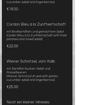
cucumber salad and lingonberries)
€18.50
Cordon Bleu á la Zunftwirtschaft
mit Bratkartoffeln und gemischtem Salat
(Cordon Bleu á la Zunftwirtschaft with fried
potatoes and mixed salad)
€22.00
Wiener Schnitzel, vom Kalb
mit Kartoffel-Gurken-Salat und
Preiselbeeren
(Wiener Schnitzel of veal with potato-
cucumber salad and lingonberries)
€25.00
Noch ein kleiner Hinweis: