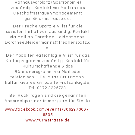
Rathausvorplatz (Gastronomie)
zuständig. Kontakt via Mail an das
Geschäftsstraßenmanagement:
gsm@turmstrasse.de
.
Der Freche Spatz e.V. ist für die
sozialen Initiativen zuständig. Kontakt
via Mail an Dorothee Heidermanns:
Dorothee.Heidermanns@frecherspatz.d
e
.
Der Moabiter Ratschlag e.V. ist für das
Kulturprogramm zuständig. Kontakt für
Kulturschaffende & das
Bühnenprogramm via Mail oder
telefonisch – Felicitas Grützmann:
kultur.kiezfest@moabiter-ratschlag.de
,
Tel:
0172 3225723
.
Bei Rückfragen sind die genannten
Ansprechpartner immer gern für Sie da.
www.facebook.com/events/30629700671
6835
www.turmstrasse.de