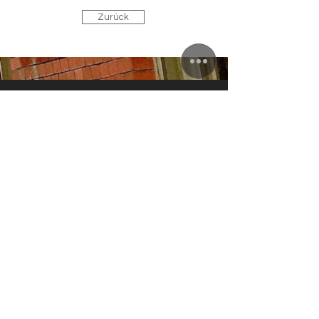
Zurück
ZUNFTWIRTSCHAFT
Arminiusstraße 2-4
10551 Berlin
info@zunft-wirtschaft.de
+49 30 12089778
+49 170 5810100
AKTUELLE ÖFFNUNGSZEITEN
Di. bis Fr.: 11.30 bis 22.00 Uhr
Sa.: 16.00 bis 22.00 Uhr
Küchenschluss: 21.00 Uhr; So./Mo.
Ruhetag
IM AUGUST:
RESTAURANT & TERRASSE
GEÖFFNET /
AUCH AUßER-HAUS-VERKAUF!