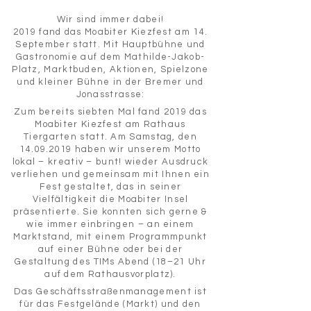
Wir sind immer dabei!
2019 fand das Moabiter Kiezfest am 14.
September statt. Mit Hauptbühne und
Gastronomie auf dem Mathilde-Jakob-
Platz, Marktbuden, Aktionen, Spielzone
und kleiner Bühne in der Bremer und
Jonasstrasse:
Zum bereits siebten Mal fand 2019 das
Moabiter Kiezfest am Rathaus
Tiergarten statt. Am Samstag, den
14.09.2019
haben wir unserem Motto
lokal – kreativ – bunt! wieder Ausdruck
verliehen und gemeinsam mit Ihnen ein
Fest gestaltet, das in seiner
Vielfältigkeit die Moabiter Insel
präsentierte. Sie konnten sich gerne &
wie immer einbringen – an einem
Marktstand, mit einem Programmpunkt
auf einer Bühne oder bei der
Gestaltung des TIMs Abend (18–21 Uhr
auf dem Rathausvorplatz).
Das Geschäftsstraßenmanagement ist
für das Festgelände (Markt) und den