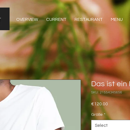
OVERVIEW
CURRENT
RESTAURANT
MENU
Das ist ein
SKU: 21554345656
Price
€120.00
Größe
*
Select