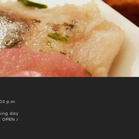
00 p.m.
sing day
 OPEN /