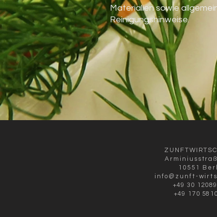
Materialien sowie allgemei
Reinigungshinweise.
ZUNFTWIRTS
Arminiusstra
10551 Ber
info@zunft-wirt
+49 30 1208
+49 170 581