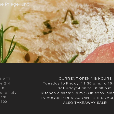
ne Pflege- und 
CURRENT OPENING HOURS
CHAFT
ße 2-4
Tuesday to Friday: 11:30 a.m. to 10:
lin
Saturday: 4:00 to 10:00 p.m.
schaft.de
kitchen closes: 9 p.m.; Sun./Mon. clo
9778
IN AUGUST:
RESTAURANT & TERRACE
0100
ALSO TAKEAWAY SALE!