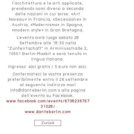
l’architettura e le arti applicate,
prendendo nomi diversi a seconda
delle nazioni in cui sorse. «Art
Noveau» in Francia, «Secessione» in
Austria, «Modernismo» in Spagna,
«modern style» in Gran Bretagna.
L'evento avrà luogo sabato 28
Settembre alle 18:30 nella
"Zunfwirtschaft" in Arminiusstraße 2,
10551 Berlin-Moabit e sarà tenuto in
lingua italiana.
Ingresso: soci gratis / 5 euro non soci.
Confermateci la vostra presenza
preferibilmente entro il 26 settembre
al seguente indirizzo mail
info@danteberlin.com
o alla pagina
dell'evento su Facebook.
www.facebook.com/events/6708236767
31028/
www.danteberlin.com
Zurück