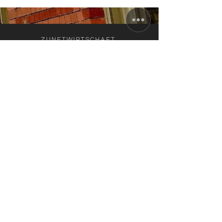
ZUNFTWIRTSCHAFT
Arminiusstraße 2-4
10551 Berlin
info@zunft-wirtschaft.de
+49 30 12089778
+49 170 5810100
AKTUELLE ÖFFNUNGSZEITEN
Di. bis Fr.: 11.30 bis 22.00 Uhr
Sa.: 16.00 bis 22.00 Uhr
Küchenschluss: 21.00 Uhr; So./Mo.
Ruhetag
IM AUGUST:
RESTAURANT & TERRASSE
GEÖFFNET /
AUCH AUßER-HAUS-VERKAUF!
IMPRESSUM