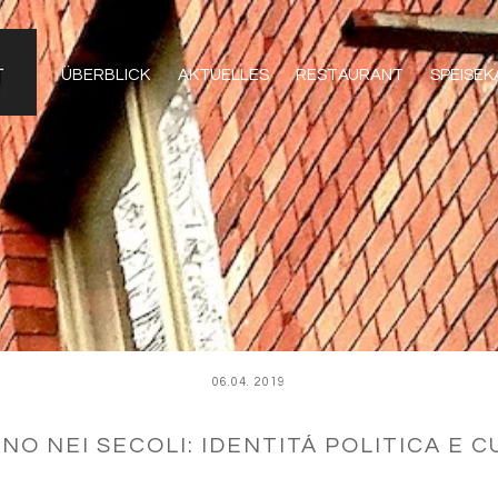
ÜBERBLICK
AKTUELLES
RESTAURANT
SPEISE
06.04. 2019
INO NEI SECOLI: IDENTITÁ POLITICA E 