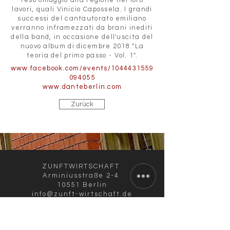
reso omaggio alla regione nei loro
lavori, quali Vinicio Capossela. I grandi
successi del cantautorato emiliano
verranno inframezzati da brani inediti
della band, in occasione dell'uscita del
nuovo album di dicembre 2018 "La
teoria del primo passo - Vol. 1".
www.facebook.com/events/1044431559
094055
www.danteberlin.com
Zurück
ZUNFTWIRTSCHAFT
Arminiusstraße 2-4
10551 Berlin
info@zunft-wirtschaft.de
+49 30 12089778
+49 170 5810100