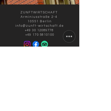
ZUNFTWIRTSCHAFT
Arminiusstraße 2-4
10551 Berlin
info@zunft-wirtschaft.de
+49 30 12089778
+49 170 5810100
AKTUELLE ÖFFNUNGSZEITEN
Di. bis Fr.: 11.30 bis 22.00 Uhr
Sa.: 16.00 bis 22.00 Uhr
Küchenschluss: 21.00 Uhr; So./Mo.
Ruhetag
IM AUGUST:
RESTAURANT & TERRASSE
GEÖFFNET /
AUCH AUßER-HAUS-VERKAUF!
IMPRESSUM
DATENSCHUTZERKLÄRUNG