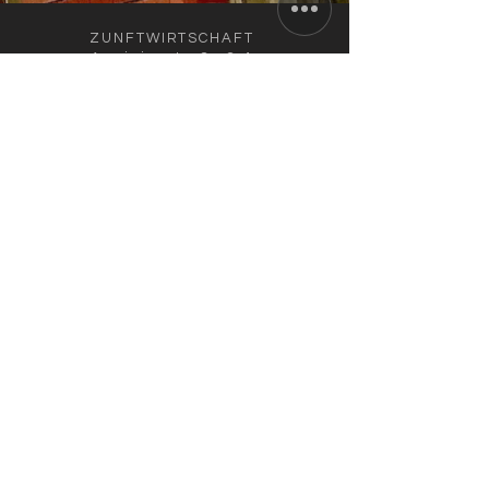
ZUNFTWIRTSCHAFT
Arminiusstraße 2-4
10551 Berlin
info@zunft-wirtschaft.de
+49 30 12089778
+49 170 5810100
AKTUELLE ÖFFNUNGSZEITEN
Di. bis Fr.: 11.30 bis 22.00 Uhr
Sa.: 16.00 bis 22.00 Uhr
Küchenschluss: 21.00 Uhr; So./Mo.
Ruhetag
IM AUGUST:
RESTAURANT & TERRASSE
GEÖFFNET /
AUCH AUßER-HAUS-VERKAUF!
IMPRESSUM
DATENSCHUTZERKLÄRUNG