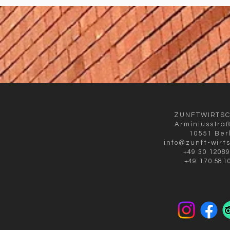
ZUNFTWIRTS
Arminiusstra
10551 Ber
info@zunft-wirt
+49 30 1208
+49 170 581