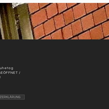
r
Ruhetag
GEÖFFNET /
!
ZERKLÄRUNG