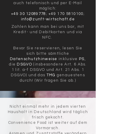
auch
telefonisch und per E-Mail
möglich:
+49 30 12089778
;
+49 170 5810100
;
info@zunft-wirtschaft.de
Zahlen kann man bei uns bar, mit
Kredit- und Debitkarten und via
NFC.
Bevor Sie reservieren, lesen Sie
sich bitte sämtliche
Datenschutzhinweise
inklusive
PS
,
die
DSGVO
(insbesondere
Art. 6 Abs.
1 lit. a-f DSGVO und Art. 21 Abs. 1
DSGVO) und das
TMG
genauestens
durch! (Wir fragen Sie ab.)
Nicht einmal mehr in jedem vierten
Haushalt in Deutschland wird täglich
frisch gekocht.
Convenience Food ist weiter auf dem
Vormarsch.
Aromen und Zusatzstoffe verändern