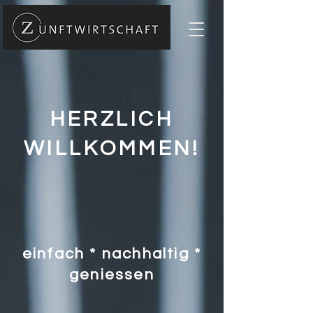
HERZLICH
WILLKOMMEN!
einfach * nachhaltig *
geniessen