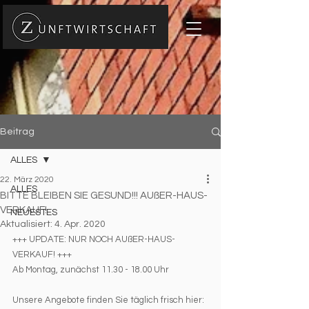
Beitrag
ALLES
22. März 2020
ALLES
BITTE BLEIBEN SIE GESUND!!! AUßER-HAUS-
VERKAUF!
NEUESTES
Aktualisiert:
4. Apr. 2020
+++ UPDATE: NUR NOCH AUßER-HAUS-
VERKAUF! +++
Ab Montag, zunächst 11.30 - 18.00 Uhr
Unsere Angebote finden Sie täglich frisch hier: 