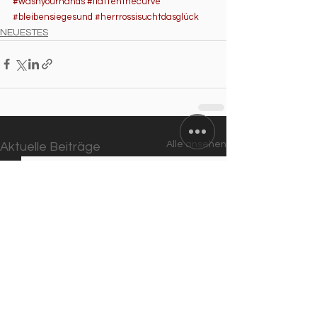
#washyourhands
#flattenthecurve
#bleibensiegesund
#herrrossisuchtdasglück
NEUESTES
Alle ansehen
Aktuelle Beiträge