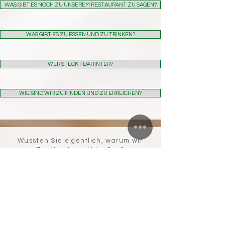
WAS GIBT ES NOCH ZU UNSEREM RESTAURANT ZU SAGEN?
WAS GIBT ES ZU ESSEN UND ZU TRINKEN?
WER STECKT DAHINTER?
WIE SIND WIR ZU FINDEN UND ZU ERREICHEN?
Wussten Sie eigentlich, warum wir
Zunftwirtschaft heißen?
Da geht's nicht nur um karierte
Tischdecken und deftiges Essen...
Die „Zünfte“ sind historisch als
Zusammenschlüsse von Handwerkern
entstanden, die damit gemeinsame
Interessen, Qualität und gerechteres
Einkommen sichern wollten. Den
Verbrauchern garantierten sie ein