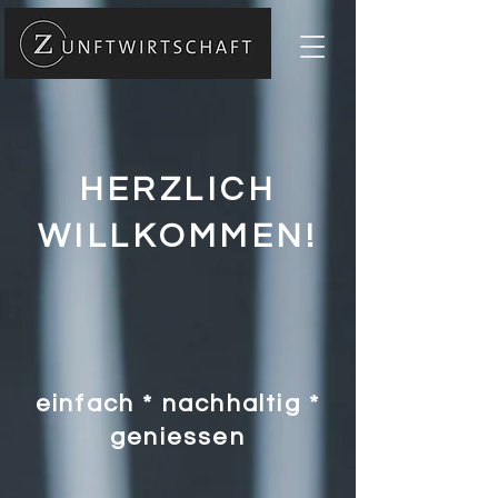
HERZLICH
WILLKOMMEN!
einfach * nachhaltig *
geniessen