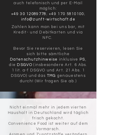
auch
telefonisch und per E-Mail
möglich:
+49 30 12089778
;
+49 170 5810100
;
info@zunft-wirtschaft.de
Zahlen kann man bei uns bar, mit
Kredit- und Debitkarten und via
NFC.
Bevor Sie reservieren, lesen Sie
sich bitte sämtliche
Datenschutzhinweise
inklusive
PS
,
die
DSGVO
(insbesondere
Art. 6 Abs.
1 lit. a-f DSGVO und Art. 21 Abs. 1
DSGVO) und das
TMG
genauestens
durch! (Wir fragen Sie ab.)
Nicht einmal mehr in jedem vierten
Haushalt in Deutschland wird täglich
frisch gekocht.
Convenience Food ist weiter auf dem
Vormarsch.
Aromen und Zusatzstoffe verändern